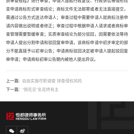
质审查规程》进行审查；申请人提起行政复议、行政诉讼等情形改
变申请商标形式审查结论；商标文件无法邮寄或者无法直接提交，
需通过公告方式送达申请人；审查过程中需要申请人就商标注册申
请内容做出说明或者修正；审查过程中根据申请人请求或者商标审
查管理需要暂缓审查；实质审查结论为部分驳回，因需要依法等待
申请人提出分割申请和驳回复审申请，该商标申请中初步审定的部
分不能直接予以初审公告；申请商标驳回决定被申请人提起驳回复
审申请；申请商标初审公告期内被他人提出异议。
上一篇:
自由实施尽职调查 排查侵权风险
下一篇:
“俏花旦”名花终有主