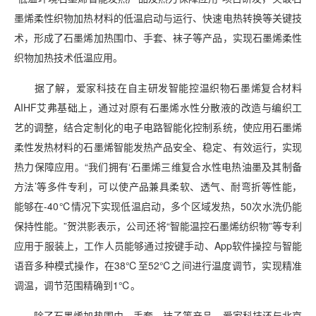
墨烯柔性织物加热材料的低温启动与运行、快速电热转换等关键技
术，形成了石墨烯加热围巾、手套、袜子等产品，实现石墨烯柔性
织物加热技术低温应用。
据了解，爱家科技在自主研发智能控温织物石墨烯复合材料
AIHF艾弗基础上，通过对原有石墨烯水性分散液的改造与编织工
艺的调整，结合定制化的电子电路智能化控制系统，使应用石墨烯
柔性发热材料的石墨烯智能发热产品安全、稳定、有效运行，实现
热力保障应用。“我们拥有‘石墨烯三维复合水性电热油墨及其制备
方法’等多件专利，可以使产品兼具柔软、透气、耐弯折等性能，
能够在-40℃情况下实现低温启动，多个区域发热，50次水洗仍能
保持性能。”贺洪影表示，公司还将“智能温控石墨烯纺织物”等专利
应用于服装上，工作人员能够通过按键手动、App软件操控与智能
语音多种模式操作，在38℃至52℃之间进行温度调节，实现精准
调温，调节范围精确到1℃。
除了石墨烯加热围巾、手套、袜子等产品，爱家科技还与北京