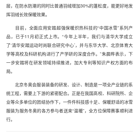
层，在防水防潮的同时比普通羽绒增加30%的蓬松度，能更好地发
挥羽绒长效保暖效果。
目前，全面应用安踏超强保暖炽热科技的“中国冰雪”系列产
品，已于11月初正式上市。“今年上半年，我们与清华大学成立
了‘清华安踏运动时尚联合研究中心’，并与东华大学、北京体育大
学等高校及科研机构进行了产学研的深度合作。”朱晨晔表示，下
一步安踏将在研发领域持续推进，加大专利等知识产权方面的布
局。
北京冬奥会服装装备的研发、设计、制造是一项全产业链的系
统工程，需要上下游的紧密配合。正是在我国高校、科研院所、企
业等众多单位的团结协作下，一件件科技感十足、保暖舒适的冰雪
服装为服务冬奥的各方参与者送来“温暖”，全方位保障赛事顺利进
行。