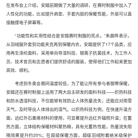
在发布会上介绍，安踏前期做了大量的调研，在赛时制服中加入了
人性化的功能，比如提升肩垫、手套内层的保暖性能，外层可以直
接触摸电子屏幕等。
“功能性和实用性结合是安踏赛时制服的亮点。”朱晨晔表示，
从羽绒服外套到功能夹克再到保暖内衣，安踏提供了17个品类，应
用再生涤纶面料，采用单向导湿科技、银离子抗菌技术，为工作人
员、技术官员和志愿者们提供舒适的服装，使得他们工作起来更加
高效、顺利。
考虑到冬奥会期间温度较低，为了能让所有参与者御寒保暖，
安踏还在赛时制服上运用了两大自主研发的面料科技——炽热科技
和防水透湿科技，不仅能够有效防止人体热量流失，还能应对雨雪
天气，及时导出人体排出的湿气。以炽热科技为例，在快速升温方
面，远红外石墨烯材料的使用，可显著提升远红外辐照升温；在蓄
热方面，立体结构保暖材料聚热棉，具有光蓄热性能，热量流失阻
隔效果提升约20%；在超级保暖方面，超级羽绒附着纳米级保护