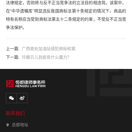
法律规定，否则将与反不正当竞争法的立法目的相违背。该案中，
在“中华遗嘱库”明显违反我国商标法第十条规定的情况下，商品的
特有名称应当受到商标法第五十二条规定的约束，不受反不正当竞
争法保护。
上一篇:
广西查处加油站侵犯商标权案
下一篇:
玲娜贝儿到底有什么魔力？
联系我们
总部地址