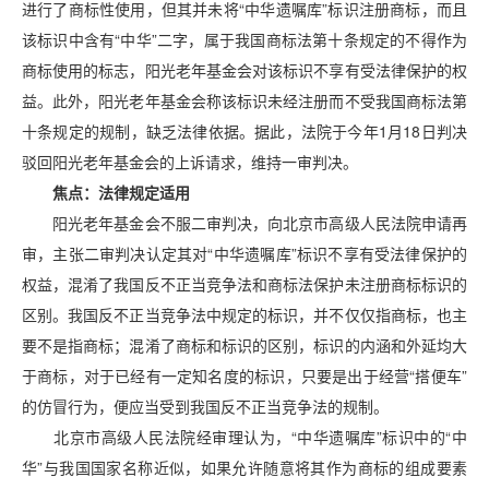
进行了商标性使用，但其并未将“中华遗嘱库”标识注册商标，而且
该标识中含有“中华”二字，属于我国商标法第十条规定的不得作为
商标使用的标志，阳光老年基金会对该标识不享有受法律保护的权
益。此外，阳光老年基金会称该标识未经注册而不受我国商标法第
十条规定的规制，缺乏法律依据。据此，法院于今年1月18日判决
驳回阳光老年基金会的上诉请求，维持一审判决。
焦点：法律规定适用
阳光老年基金会不服二审判决，向北京市高级人民法院申请再
审，主张二审判决认定其对“中华遗嘱库”标识不享有受法律保护的
权益，混淆了我国反不正当竞争法和商标法保护未注册商标标识的
区别。我国反不正当竞争法中规定的标识，并不仅仅指商标，也主
要不是指商标；混淆了商标和标识的区别，标识的内涵和外延均大
于商标，对于已经有一定知名度的标识，只要是出于经营“搭便车”
的仿冒行为，便应当受到我国反不正当竞争法的规制。
北京市高级人民法院经审理认为，“中华遗嘱库”标识中的“中
华”与我国国家名称近似，如果允许随意将其作为商标的组成要素