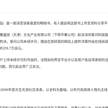
）是一部深受读者喜爱的畅销书。有人擅自将这部书上传至资料分享平
盛阅（天津）文化产业有限公司（下称华著公司）起诉深圳爱问科技股
判决，爱问公司未经许可，擅自在其经营的网站上提供涉案作品在线阅
计9.7万余元。
上传未经许可的作品时，法院如何界定平台方以及用户各自须承担的法
点问题，而引起业界广泛关注。
006年首次在天涯社区发表，以史料为基础，以年代和具体人物为主线
享资料”对外提供涉案作品在线阅读及下载服务，华著公司认为，对方涉