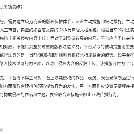
此类隐患呢？
，需要建立较为完善的版权保护体系，涵盖主动措施和被动措施。主动
人工审查，典型的如百度文库的DNA反盗版文档系统。根据当前的司法
施防止相关侵权内容上传；而对于浏览量较高的内容，平台应当予以关
相对应，不能给其施加过重的版权注意义务。平台采取的被动措施则主要体
值得注意的是，当前“通知-删除”规则有跟技术措施结合的趋势。如平台
纳入技术过滤的内容库，以防止侵权内容的反复上传。该措施可作为平台
，平台方不得主动对平台上涉嫌侵权的作品、表演、录音录像制品进行
能力而采取合理措施预防侵权行为的发生，另一方面则应设置便捷程序
到构成侵权的作品和主题，要采取合理措施来阻止非法传播行为。
逮