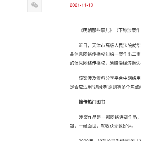
2021-11-19
《明朝那些事儿》（下称涉案作品
近日，天津市高级人民法院就华著
品信息网络传播权纠纷一案作出二审
的信息网络传播权，须赔偿经济损失共
该案涉及资料分享平台中网络用户
是否应适用“避风港”原则等多个焦
擅传热门图书
涉案作品是一部网络连载作品，2
趣，一经面世，就收获无数好评。
2020年，华著公司发现“爱问共