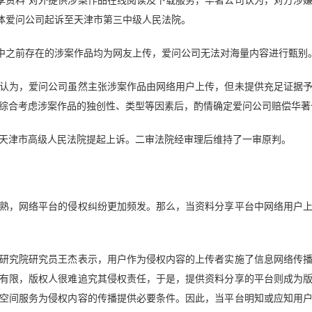
主体爱问公司起诉至天津市第三中级人民法院。
中之前存在的涉案作品均为网友上传，爱问公司无法对海量内容进行甄别
为，爱问公司虽然主张涉案作品由网络用户上传，但未提供充足证据予
综合考虑涉案作品的独创性、类型等因素后，酌情确定爱问公司赔偿华著公
津市高级人民法院提起上诉。二审法院经审理后维持了一审原判。
，网络平台的侵权纠纷更加频发。那么，当资料分享平台中网络用户上
究院研究员王杰表示，用户作为侵权内容的上传者实施了信息网络传播
有限，版权人很难追究其侵权责任，于是，提供资料分享的平台则成为
空间服务为侵权内容的传播提供必要条件。因此，当平台明知或应知用