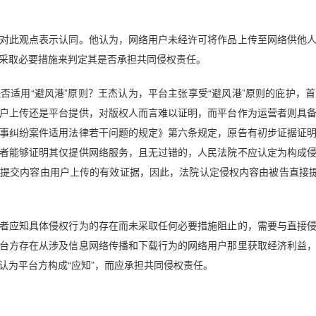
此观点表示认同。他认为，网络用户未经许可将作品上传至网络供他人
采取必要措施来判定其是否承担共同侵权责任。
用“避风港”原则？王杰认为，平台主张享受“避风港”原则的庇护，
户上传还是平台提供，对版权人而言难以证明，而平台作为运营者则具
事纠纷案件适用法律若干问题的规定》第六条规定，原告有初步证据证
者能够证明其仅提供网络服务，且无过错的，人民法院不应认定为构成
提交内容由用户上传的有效证据，因此，法院认定侵权内容由被告直接提
应知具体侵权行为的存在而未采取任何必要措施阻止的，需要与直接侵
台方存在从涉及信息网络传播和下载行为的网络用户那里获取经济利益
认为平台方构成“应知”，而应承担共同侵权责任。