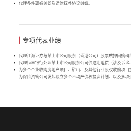
代理多件离婚纠纷及遗赠抚养协议纠纷。
专项代表业绩
代理江海证券与某上市公司股东（香港公司）股票质押回购纠
代理恒丰银行处理某上市公司股东公司债逾期追偿（涉及诉讼
为多个企业收购房地产项目、矿山、及其他行业股权收购项目
为保险资管公司发起设立多个不动产债权投资计划、以及多项