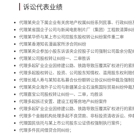
诉讼代表业绩
代理某央企下属企业有关房地产权属纠纷系列民事、行政纠纷
代理某省国企子公司与新闻电影制片厂（集团）工程款清算纠
代理某华侨与某上市公司控股东股权转让纠纷案件重二审
代理某香港知名漫画家所涉合同纠纷
代理某央企参加小股东诉该央企控股子公司强制公司盈余分配
代理某公司股权转让纠纷一、二审胜诉
代理多起矿业企业因修建公路、铁路导致压覆其矿权进行的索
代理多起股权转让、投资、公司股东知情权、滥用股东权利赔
代理长城人寿与某知名私募合伙份额转让协议纠纷仲裁及强制
代理某央企海外子公司与新疆某企业石油焦国际贸易纠纷仲裁
代理嘉宝公司股权转让纠纷一、二审，均胜诉
代理多起拆迁安置、建设工程等房地产纠纷案件
代理多起矿业企业因修建公路、铁路导致压覆其矿权进行的索
代理多个金融机构处理多起不良贷款、非标投资清收诉讼、仲
代理国民信托与某上市公司股东公证债权强制执行案件；
代理多件民间借贷合同纠纷；