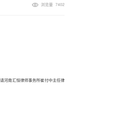
浏览量
7402
聘请河南汇恒律师事务所崔付中主任律