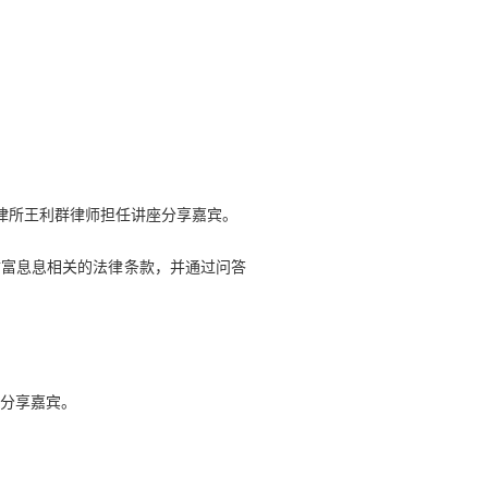
强律所王利群律师担任讲座分享嘉宾。
财富息息相关的法律条款，并通过问答
座分享嘉宾。