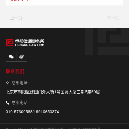
诉。该案的背后是一场上亿元的专利侵权纠纷诉讼，该
判决书生效之后，标的额亿元的专利侵权纠纷将被驳
上一页
下一页
回。
联系我们
总部地址
北京市朝阳区建国门外大街1号国贸大厦三期B座50层
总部电话
010-57600588/19910650374