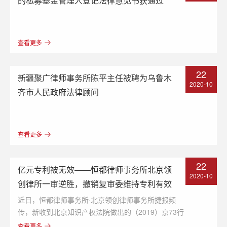
的私募基金管理人登记法律意见书获通过
查看更多
22
新疆聚广律师事务所陈平主任被聘为乌鲁木
2020-10
齐市人民政府法律顾问
查看更多
22
亿元专利被无效——恒都律师事务所北京领
2020-10
创律所一审逆胜，撤销复审委维持专利有效
的决定
近日，恒都律师事务所·北京领创律师事务所捷报频
传，新收到北京知识产权法院做出的（2019）京73行
初50号专利无效行政纠纷判决书，律所代理原告一审胜
查看更多