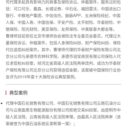
司代理多起具有影响力的商事及保险诉讼、仲裁案件，服务过的包
括：可口可乐、戴森、长城证券、中石化、福田雷沃、中国进出口
银行、中粮地产集团、中信信托、脉脉APP、五洲保险经纪、中国
人保、中国人寿、中国信保、平安产险、太平财险、华泰财险、中
银保险、阳光财险、美亚保险、友邦保险、中美联泰大都会等。
曹律师目前担任北京市律师协会保险法专业委员会委员，代理过大
量保险诉讼、仲裁案件，包括人身保险纠纷、财产保险纠纷、保险
代位追偿纠纷案件。其中，曹律师代理的华泰财产保险有限公司北
京分公司与承德市农林科学院、承德市润宝商贸有限公司保险人代
位求偿权纠纷案，经河北省高级人民法院再审改判，成功为华泰财
产保险有限公司北京分公司获得追偿金额，该案被中国保险行业协
会评为2019年度十大保险诉讼典型案例。
典型案例
代理中国石化销售有限公司、中国石化销售有限公司云南石油分公
司与云南盈鼎生物能源股份有限公司拒绝交易纠纷案，由昆明市中
级人民法院、云南省高级人民法院审理，由最高人民法院再审（该
案被誉为中国石油系统反垄断第一案）；