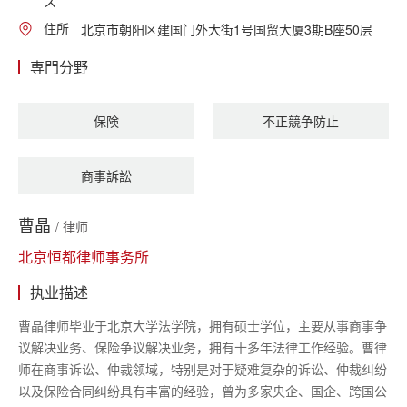
ス
住所
北京市朝阳区建国门外大街1号国贸大厦3期B座50层
専門分野
保険
不正競争防止
商事訴訟
曹晶
/ 律师
北京恒都律师事务所
执业描述
曹晶律师毕业于北京大学法学院，拥有硕士学位，主要从事商事争
议解决业务、保险争议解决业务，拥有十多年法律工作经验。曹律
师在商事诉讼、仲裁领域，特别是对于疑难复杂的诉讼、仲裁纠纷
以及保险合同纠纷具有丰富的经验，曾为多家央企、国企、跨国公