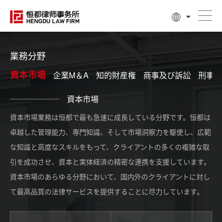
業務分野
資本市場
企業M＆A
知的財産権
商事及び訴訟
刑事業
資本市場
資本市場業務は恒都で最も急速に成長している分野です。恒都は
卓越した管理能力、専門知識、そして市場洞察力を駆使し、広範
な知識と高度なスキルをもって、クライアントの多くの複雑な取
引を成功させ、資本と実体経済の精密な連携を支援しています。
資本市場のあらゆる分野において、国内外のクライアントに対し
て最高品質の法律サービスを提供することに尽力しています。