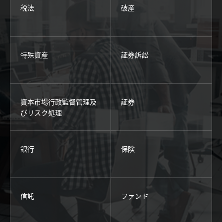
税法
破産
特殊資産
証券訴訟
資本市場行政監督管理及
証券
びリスク処理
銀行
保険
信託
ファンド